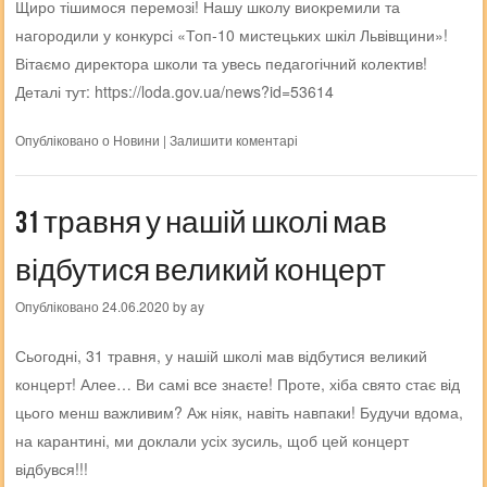
Щиро тішимося перемозі! Нашу школу виокремили та
нагородили у конкурсі «Топ-10 мистецьких шкіл Львівщини»!
Вітаємо директора школи та увесь педагогічний колектив!
Деталі тут: https://loda.gov.ua/news?id=53614
Опубліковано о
Новини
|
Залишити коментарі
31 травня у нашій школі мав
відбутися великий концерт
Опубліковано
24.06.2020
by
ay
Сьогодні, 31 травня, у нашій школі мав відбутися великий
концерт! Алее… Ви самі все знаєте! Проте, хіба свято стає від
цього менш важливим? Аж ніяк, навіть навпаки! Будучи вдома,
на карантині, ми доклали усіх зусиль, щоб цей концерт
відбувся!!!