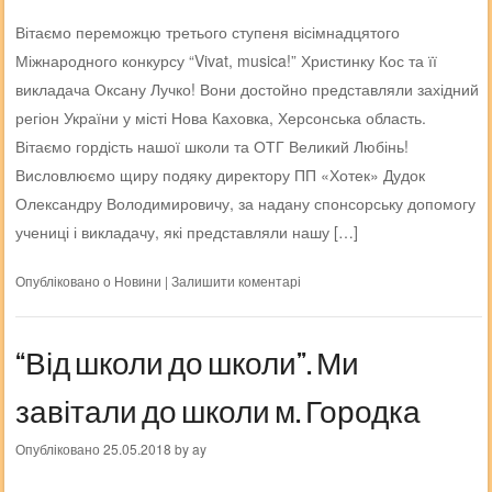
Вітаємо переможцю третього ступеня вісімнадцятого
Міжнародного конкурсу “Vivat, musica!” Христинку Кос та її
викладача Оксану Лучко! Вони достойно представляли західний
регіон України у місті Нова Каховка, Херсонська область.
Вітаємо гордість нашої школи та ОТГ Великий Любінь!
Висловлюємо щиру подяку директору ПП «Хотек» Дудок
Олександру Володимировичу, за надану спонсорську допомогу
учениці і викладачу, які представляли нашу […]
Опубліковано о
Новини
|
Залишити коментарі
“Від школи до школи”. Ми
завітали до школи м. Городка
Опубліковано
25.05.2018
by
ay