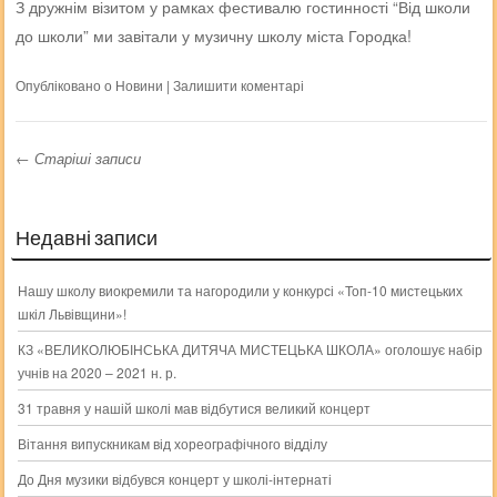
З дружнім візитом у рамках фестивалю гостинності “Від школи
до школи” ми завітали у музичну школу міста Городка!
Опубліковано о
Новини
|
Залишити коментарі
←
Старіші записи
Навігація записів
Недавні записи
Нашу школу виокремили та нагородили у конкурсі «Топ-10 мистецьких
шкіл Львівщини»!
КЗ «ВЕЛИКОЛЮБІНСЬКА ДИТЯЧА МИСТЕЦЬКА ШКОЛА» оголошує набір
учнів на 2020 – 2021 н. р.
31 травня у нашій школі мав відбутися великий концерт
Вітання випускникам від хореографічного відділу
До Дня музики відбувся концерт у школі-інтернаті