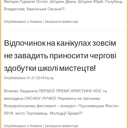
Вікторія,Туркалік Остап, Штурин Діана, Штурин Юрій, Голубець
Владислав, Квасінська Оксана!!!
Опубліковано о
Новини
|
Залишити коментарі
Відпочинок на канікулах зовсім
не завадить приносити чергові
здобутки школі мистецтв!
Опубліковано
01.07.2018
by
ay
Вітаємо Лауреата ПЕРШОЇ ПРЕМІЇ ХРИСТИНУ КОС та
викладача ОКСАНУ ЛУЧКО! Перемога на третьому
Всеукраїнському фестивалі – конкурсі «Трускавецька Фієста»
2018, місто Трускавець. Молодці! Браво!!!
Опубліковано о
Новини
|
Залишити коментарі