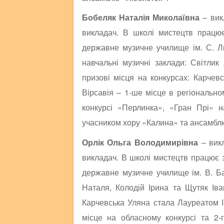
Бобеляк Наталія Миколаївна
– викл
викладач. В школі мистецтв працює
державне музичне училище ім. С. Лю
навчальні музичні заклади: Світлик
призові місця на конкурсах: Карчев
Вірсавія – 1-ше місце в регіонально
конкурсі «Перлинка», «Гран Прі» 
учасником хору «Калина» та ансамбл
Орлік Ольга Володимирівна
– викл
викладач. В школі мистецтв працює 
державне музичне училище ім. В. Бар
Наталя, Колодій Ірина та Щутяк Іва
Карчевська Уляна стала Лауреатом ІІ
місце на обласному конкурсі та 2-г