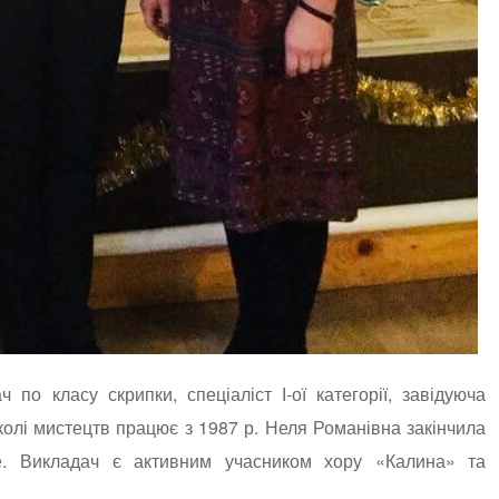
 по класу скрипки, спеціаліст І-ої категорії, завідуюча
олі мистецтв працює з 1987 р. Неля Романівна закінчила
. Викладач є активним учасником хору «Калина» та