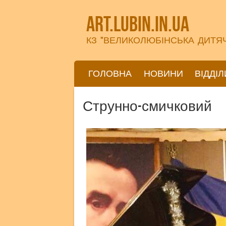
art.lubin.in.ua
КЗ "ВЕЛИКОЛЮБІНСЬКА ДИТЯ
ПЕРЕЙТИ ДО ВМІСТУ
ГОЛОВНА
НОВИНИ
ВІДДІЛ
Меню
Струнно-смичковий