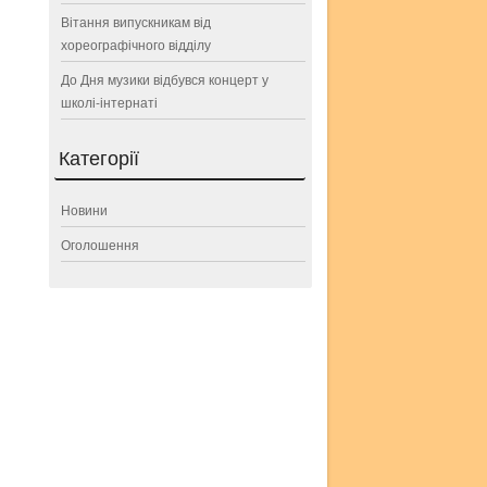
Вітання випускникам від
хореографічного відділу
До Дня музики відбувся концерт у
школі-інтернаті
Категорії
Новини
Оголошення