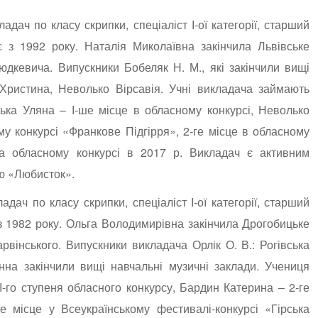
адач по класу скрипки, спеціаліст І-ої категорії, старший
 з 1992 року. Наталія Миколаївна закінчила Львівське
дкевича. Випускники Бобеляк Н. М., які закінчили вищі
 Христина, Неволько Вірсавія. Учні викладача займають
ська Уляна – І-ше місце в обласному конкурсі, Неволько
му конкурсі «Франкове Підгірря», 2-ге місце в обласному
на обласному конкурсі в 2017 р. Викладач є активним
ю «Любисток».
адач по класу скрипки, спеціаліст І-ої категорії, старший
з 1982 року. Ольга Володимирівна закінчила Дрогобицьке
вінського. Випускники викладача Орлік О. В.: Рогівська
нна закінчили вищі навчальні музичні заклади. Учениця
-го ступеня обласного конкурсу, Бардин Катерина – 2-ге
е місце у Всеукраїнському фестивалі-конкурсі «Гірська