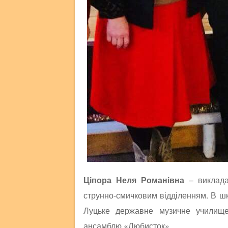
Ціпора Неля Романівна
– викладач
струнно-смичковим відділенням. В шк
Луцьке державне музичне училище
ансамблю «Любисток».