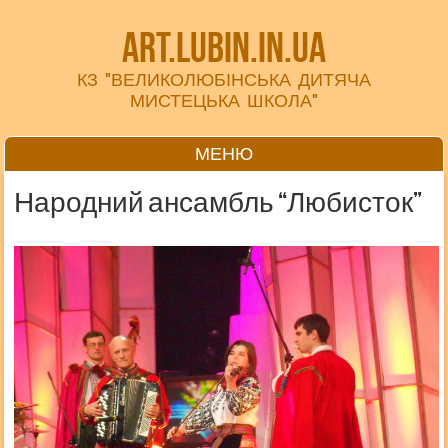
art.lubin.in.ua
КЗ "ВЕЛИКОЛЮБІНСЬКА ДИТЯЧА
МИСТЕЦЬКА ШКОЛА"
МЕНЮ
Перейти до вмісту
Народний ансамбль “Любисток”