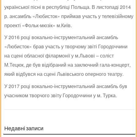
української пісні в республіці Польща. В листопаді 2014
р. ансамбль «Любисток» приймав участь у телевізійному
проекті «Фольк-мюзік» м.Київ.
У 2016 році вокально-інструментальний ансамбль
«Любисток» брав участь у творчому звіті Городоччини
на сцені обласної філармонії у м.Львові – соліст
М.Тецюк, де був відібраний на заключний гала-концерт,
який відбувся на сцені Львівського оперного театру.
У 2017 році вокально-інструментальний ансамбль був
учасником творчого звіту Городоччини у м. Турка.
Недавні записи