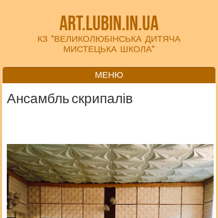
art.lubin.in.ua
КЗ "ВЕЛИКОЛЮБІНСЬКА ДИТЯЧА
МИСТЕЦЬКА ШКОЛА"
МЕНЮ
Перейти до вмісту
Ансамбль скрипалів