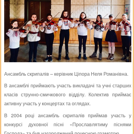
Ансамбль скрипалів – керівник Ціпора Неля Романівна.
В ансамблі приймають участь викладачі та учні старших
класів струнно-смичкового відділу. Колектив приймає
активну участь у концертах та оглядах.
В 2004 році ансамбль скрипалів приймав участь у
конкурсі духовної пісні «Прославлятиму піснями
Господа» та був нагороджений почесною грамотою.