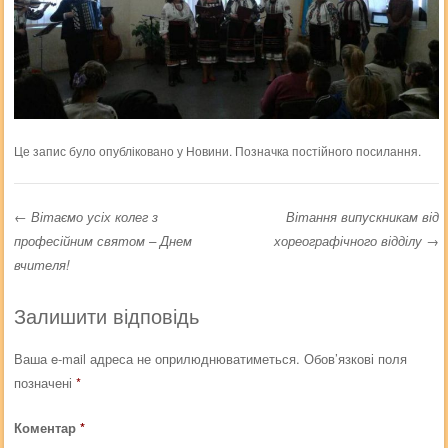
Це запис було опубліковано у
Новини
. Позначка
постійного посилання
.
←
Вітаємо усіх колег з
Вітання випускникам від
професійним святом – Днем
хореографічного відділу
→
Навігація записів
вчителя!
Залишити відповідь
Ваша e-mail адреса не оприлюднюватиметься.
Обов’язкові поля
позначені
*
Коментар
*