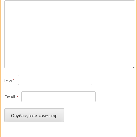
Ім'я
*
Email
*