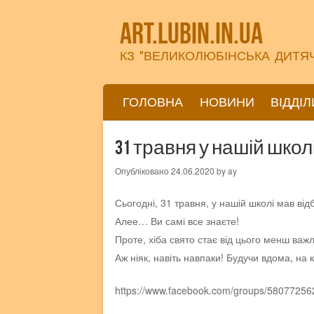
art.lubin.in.ua
КЗ "ВЕЛИКОЛЮБІНСЬКА ДИТЯ
ПЕРЕЙТИ ДО ВМІСТУ
ГОЛОВНА
НОВИНИ
ВІДДІЛ
Меню
31 травня у нашій шко
Опубліковано
24.06.2020
by
ay
Сьогодні, 31 травня, у нашій школі мав від
Алее… Ви самі все знаєте!
Проте, хіба свято стає від цього менш ва
Аж ніяк, навіть навпаки! Будучи вдома, на 
https://www.facebook.com/groups/5807725