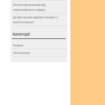
Вітання випускникам від
хореографічного відділу
До Дня музики відбувся концерт у
школі-інтернаті
Категорії
Новини
Оголошення