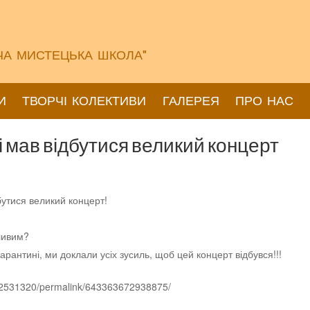
ЧА МИСТЕЦЬКА ШКОЛА"
И
ТВОРЧІ КОЛЕКТИВИ
ГАЛЕРЕЯ
ПРО НАС
лі мав відбутися великий концерт
бутися великий концерт!
жливим?
карантині, ми доклали усіх зусиль, щоб цей концерт відбувся!!!
62531320/permalink/643363672938875/